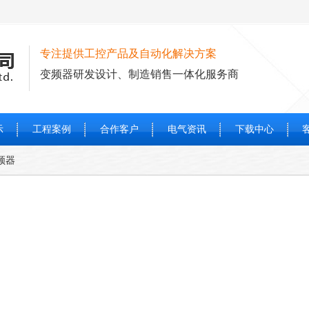
专注提供工控产品及自动化解决方案
变频器研发设计、制造销售一体化服务商
示
工程案例
合作客户
电气资讯
下载中心
频器