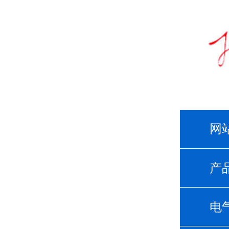
网
产
电